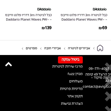
כבל לגיטרה 3m דדריו פלנט ווייבס
כבל לגיטרה 3m דדריו פלנט ווייבס
- Daddario Planet Waves PW-
- Daddario Planet Waves PW-
AGLRA-10
CGT-10
139
69
₪
₪
אביזרים לגיטרה
אביזרי חובה
מפרטים
ביטול עסקה
מרכז שירות לגיטרות
09-771-4057
מגזין fuzz
רחוב הרצל 49 קומה
נתניה מיקוד -
42
משלוחים
contact@avigil.co
מדיניות פרטיות
תקנון אתר
הצהרת נגישות