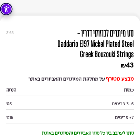
סט מיתרים לבוזוקי דדריו -
2163
Daddario EJ97 Nickel Plated Steel
Greek Bouzouki Strings
43
₪
מבצע מטורף
על מחלקת המיתרים והאביזרים באתר
כמות
הנחה
3-6 פריטים
%5
7+ פריטים
%15
ניתן לערבב בין כל סוגי האביזרים והמיתרים באתר!