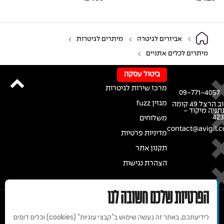
אביזרים לגיטרה
מיתרים לגיטרות
מיתרים לכלים אתניים
ביטול עסקה
מרכז שירות לגיטרות
09-771-4057
מגזין fuzz
רחוב הרצל 49 קומה
נתניה מיקוד -
42
משלוחים
contact@avigil.co
מדיניות פרטיות
תקנון אתר
הצהרת נגישות
הפרטיות שלכם חשובה לנו
לידיעתכם, באתר זה נעשה שימוש ב"קבצי עוגיות" (cookies) וכלים דומים