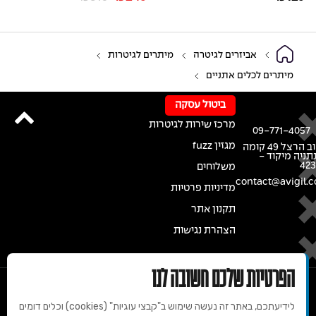
אביזרים לגיטרה
מיתרים לגיטרות
מיתרים לכלים אתניים
ביטול עסקה
מרכז שירות לגיטרות
09-771-4057
מגזין fuzz
רחוב הרצל 49 קומה
נתניה מיקוד -
42
משלוחים
contact@avigil.co
מדיניות פרטיות
תקנון אתר
הצהרת נגישות
הפרטיות שלכם חשובה לנו
לידיעתכם, באתר זה נעשה שימוש ב"קבצי עוגיות" (cookies) וכלים דומים