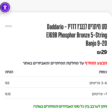
סט מיתרים לבנג'ו דדריו - Daddario
4004
EJ69B Phosphor Bronze 5-String
Banjo 9-20
29
₪
מבצע מטורף
על מחלקת המיתרים והאביזרים באתר
כמות
הנחה
3-6 פריטים
%5
7+ פריטים
%15
ניתן לערבב בין כל סוגי האביזרים והמיתרים באתר!