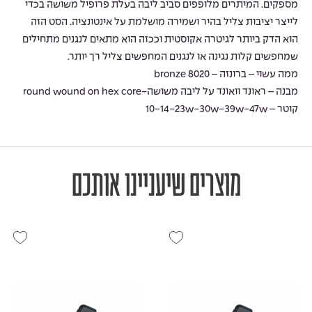
מספקים. המיתרים מלופפים סביב ליבה בעלת פרופיל משושה בכדי
לייצר יציבות צליל בהיר ושמירה מושלמת על אינטונציה. הסט הזה
הוא הדק ביותר לגיטרה אקוסטית וככזה הוא מתאים לנגנים מתחילים
שמחפשים קלות נגינה או לנגנים המחפשים צליל רך יותר.
ממה עשוי – ברונזה – bronze 8020
מבנה – ראונד וואונד על ליבה משושה-round wound on hex core
קוטר – 10-14-23w-30w-39w-47w
מוצרים שיעניינו אותכם