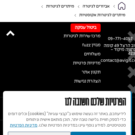
אביזרים לגיטרה
מיתרים לגיטרות
מיתרים לגיטרות אקוסטיות
ביטול עסקה
מרכז שירות לגיטרות
09-771-4057
מגזין fuzz
רחוב הרצל 49 קומה
נתניה מיקוד -
42
משלוחים
contact@avigil.co
מדיניות פרטיות
תקנון אתר
הצהרת נגישות
הפרטיות שלכם חשובה לנו
לידיעתכם, באתר זה נעשה שימוש ב"קבצי עוגיות" (cookies) וכלים דומים
כדי לספק חוויית גלישה טובה יותר, תוכן מותאם אישית וניתוחים
סטטיסטיים. למידע נוסף עיינו במדיניות הפרטיות שלנו.
מדיניות הפרטיות
© 2020 זכויות שמורות למרכז הגיטרות של אבי גיל