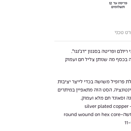
ט טכני
ר נגני רית’ם ופריטה בסגנון “דג’נגו”.
 בכסף מה שנותן צליל חם ועמוק
ת פרופיל משושה בכדי לייצר יציבות
נטונציה. הסט הזה מתאפיין במיתרים
נה וסאונד חם מלא ועמוק.
s
round w