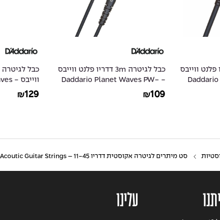
 1.5m דדריו פלנט ווייבס
כבל לגיטרה 3m דדריו פלנט ווייבס
- Daddar
- Daddario Planet Waves PW-
ווייב
PW-G-15
GRA-10
129
109
₪
₪
סטיות
סט מיתרים לגיטרה אקוסטית דדריו 11-45 – Daddario EJ83M Gypsy Jazz Acoutic Guitar Strings
תנו
עלינו