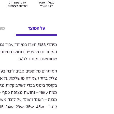
על המוצר
מפר
מיתרי EJ83 יוצרו במיוחד עבו
המיתרים מלופפים בנחושת מצופה
שמותאם במיוחד לג’אז .
המיתרים מלופפים סביב ליבה בעל
צליל ברור ושמירה מושלמת על אי
בקוטר בינוני בכדי לשלב קלות נגי
ממה עשוי – נחושת מצופה כסף – ilver plated copper
מבנה – ראונד וואונד על ליבה משושה-ound on hex core
קוטר – 11-15-24w-29w-35w-45w