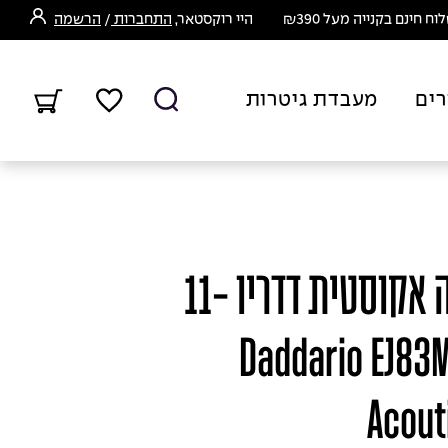
ח חינם בקנייה מעל ₪390
היי רוקסטאר,
התחברות
/
הרשמה
רים
מעבדת גיטרות
סט מיתרים לגיטרה אקוסטית דדריו 11-
45 - Daddario EJ8
Acout