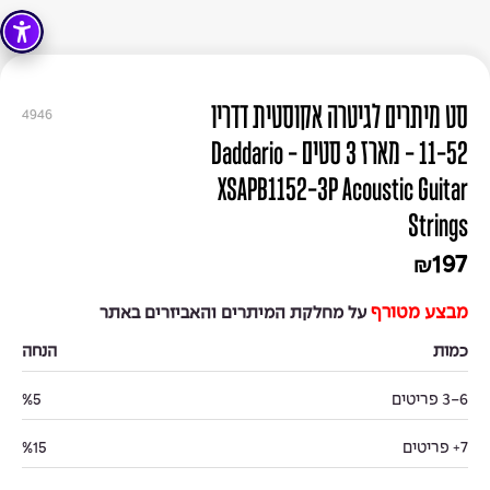
סט מיתרים לגיטרה אקוסטית דדריו
4946
11-52 - מארז 3 סטים - Daddario
XSAPB1152-3P Acoustic Guitar
Strings
197
₪
מבצע מטורף
על מחלקת המיתרים והאביזרים באתר
כמות
הנחה
3-6 פריטים
%5
7+ פריטים
%15