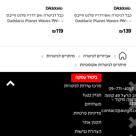
כבל לגיטרה 6m דדריו פלנט ווייבס
כבל לגיטרה 3m דדריו פלנט ווייבס
- Daddario Planet Waves PW-
- Daddario Planet Waves PW-
G-10
G-20
119
139
₪
₪
אביזרים לגיטרה
מיתרים לגיטרות
מיתרים לגיטרות אקוסטיות
ביטול עסקה
מרכז שירות לגיטרות
09-771-4057
מגזין fuzz
רחוב הרצל 49 קומה
נתניה מיקוד -
42
משלוחים
contact@avigil.co
מדיניות פרטיות
תקנון אתר
הצהרת נגישות