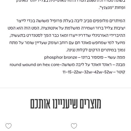
בשונה מסדרת ה 2080 הסדרה הזו מאופיינית בצליל יותר מאופק
ופחות “מנצנץ”.
המיתרים מלופפים סביב ליבה בעלת פרופיל משושה בכדי לייצר
יציבות צליל ברור ושמירה מושלמת על אינטונציה. הסט הזה הוא הסט
ההיברידי האורגינלי שדדריו ייצרו ומאז כבר הפך לסטנדרט בתעשיה,
מיועד למי שמחפש סאונד חם עם רוחב ועומק שעדיין שומר על מתח
נמוך במיתרים הדקים לקלות נגינה.
ממה עשוי – פוספור ברונז – phosphor bronze
מבנה – ראונד וואונד על ליבה משושה-round wound on hex core
קוטר – 11-15-22w-32w-42w-52w
מוצרים שיעניינו אותכם