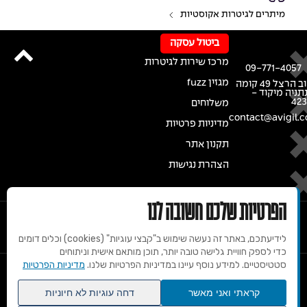
מיתרים לגיטרות אקוסטיות
ביטול עסקה
מרכז שירות לגיטרות
09-771-4057
מגזין fuzz
רחוב הרצל 49 קומה
נתניה מיקוד -
42
משלוחים
contact@avigil.co
מדיניות פרטיות
תקנון אתר
הצהרת נגישות
הפרטיות שלכם חשובה לנו
לידיעתכם, באתר זה נעשה שימוש ב"קבצי עוגיות" (cookies) וכלים דומים
כדי לספק חוויית גלישה טובה יותר, תוכן מותאם אישית וניתוחים
סטטיסטיים. למידע נוסף עיינו במדיניות הפרטיות שלנו.
מדיניות הפרטיות
© 2020 זכויות שמורות למרכז הגיטרות של אבי גיל
קראתי ואני מאשר
דחה עוגיות לא חיוניות