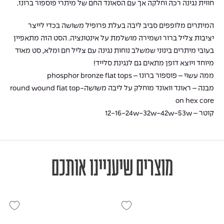
חווית נגינה רכה וחלקה אך עם הסאונד החם של מיתרי פוספור ברונז.
המיתרים מלופפים סביב ליבה בעלת פרופיל משושה בכדי לייצר
יציבות צליל ברור ושמירה מושלמת על אינטונציה. הסט הזה מתאפיין
בעובי מיתרים בינוני שמשלב נוחות נגינה עם צליל חם ומלא, סט מאוד
מיוחד ויוצא דופן מתאים גם לנגינת סלייד!
ממה עשוי – פוספור ברונז – phosphor bronze flat tops
מבנה – ראונד וואונד מוחלק על ליבה משושה-round wound flat top
on hex core
קוטר – 12-16-24w-32w-42w-53w
מוצרים שיעניינו אותכם