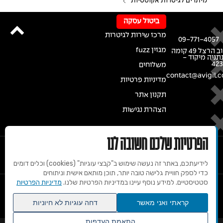
מיתרים לגיטרות אקוסטיות
ביטול עסקה
מרכז שירות לגיטרות
09-771-4057
מגזין fuzz
רחוב הרצל 49 קומה
נתניה מיקוד -
42
משלוחים
contact@avigil.co
מדיניות פרטיות
תקנון אתר
הצהרת נגישות
הפרטיות שלכם חשובה לנו
לידיעתכם, באתר זה נעשה שימוש ב"קבצי עוגיות" (cookies) וכלים דומים
כדי לספק חוויית גלישה טובה יותר, תוכן מותאם אישית וניתוחים
סטטיסטיים. למידע נוסף עיינו במדיניות הפרטיות שלנו.
מדיניות הפרטיות
© 2020 זכויות שמורות למרכז הגיטרות של אבי גיל
קראתי ואני מאשר
דחה עוגיות לא חיוניות
התאמת העדפות