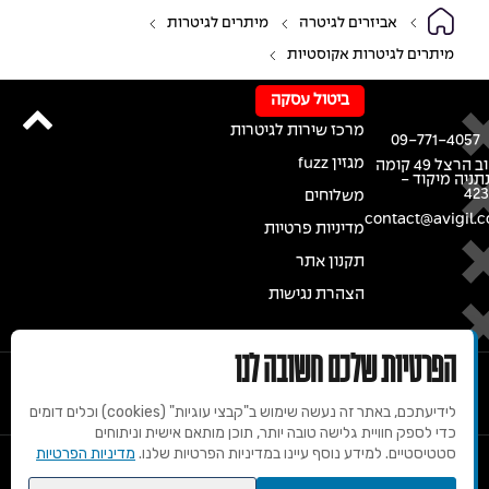
אביזרים לגיטרה
מיתרים לגיטרות
מיתרים לגיטרות אקוסטיות
ביטול עסקה
מרכז שירות לגיטרות
09-771-4057
מגזין fuzz
רחוב הרצל 49 קומה
נתניה מיקוד -
42
משלוחים
contact@avigil.co
מדיניות פרטיות
תקנון אתר
הצהרת נגישות
הפרטיות שלכם חשובה לנו
לידיעתכם, באתר זה נעשה שימוש ב"קבצי עוגיות" (cookies) וכלים דומים
כדי לספק חוויית גלישה טובה יותר, תוכן מותאם אישית וניתוחים
סטטיסטיים. למידע נוסף עיינו במדיניות הפרטיות שלנו.
מדיניות הפרטיות
© 2020 זכויות שמורות למרכז הגיטרות של אבי גיל