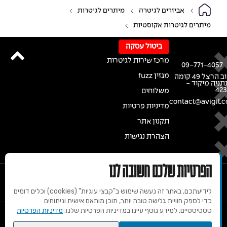
אביזרים לגיטרה
מיתרים לגיטרות
מיתרים לגיטרות אקוסטיות
ביטול עסקה
מרכז שירות לגיטרות
09-771-4057
מגזין fuzz
רחוב הרצל 49 קומה
נתניה מיקוד -
42
משלוחים
contact@avigil.co
מדיניות פרטיות
תקנון אתר
הצהרת נגישות
הפרטיות שלכם חשובה לנו
לידיעתכם, באתר זה נעשה שימוש ב"קבצי עוגיות" (cookies) וכלים דומים
כדי לספק חוויית גלישה טובה יותר, תוכן מותאם אישית וניתוחים
סטטיסטיים. למידע נוסף עיינו במדיניות הפרטיות שלנו.
מדיניות הפרטיות
© 2020 זכויות שמורות למרכז הגיטרות של אבי גיל