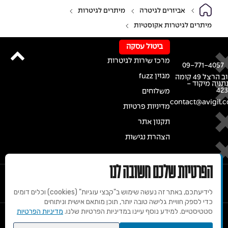
אביזרים לגיטרה
מיתרים לגיטרות
מיתרים לגיטרות אקוסטיות
ביטול עסקה
מרכז שירות לגיטרות
09-771-4057
מגזין fuzz
רחוב הרצל 49 קומה
נתניה מיקוד -
42
משלוחים
contact@avigil.co
מדיניות פרטיות
תקנון אתר
הצהרת נגישות
הפרטיות שלכם חשובה לנו
לידיעתכם, באתר זה נעשה שימוש ב"קבצי עוגיות" (cookies) וכלים דומים
כדי לספק חוויית גלישה טובה יותר, תוכן מותאם אישית וניתוחים
סטטיסטיים. למידע נוסף עיינו במדיניות הפרטיות שלנו.
מדיניות הפרטיות
© 2020 זכויות שמורות למרכז הגיטרות של אבי גיל