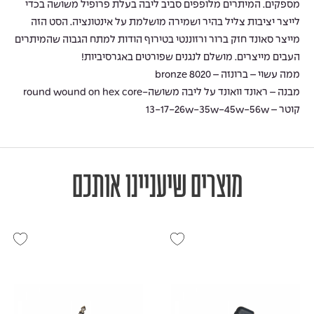
מספקים. המיתרים מלופפים סביב ליבה בעלת פרופיל משושה בכדי
לייצר יציבות צליל בהיר ושמירה מושלמת על אינטונציה. הסט הזה
מייצר סאונד חזק ברור ורזוננטי בטירוף הודות למתח הגבוה שהמיתרים
העבים מייצרים. מושלם לנגנים שפורטים באגרסיביות!
ממה עשוי – ברונזה – bronze 8020
מבנה – ראונד וואונד על ליבה משושה-round wound on hex core
קוטר – 13-17-26w-35w-45w-56w
מוצרים שיעניינו אותכם