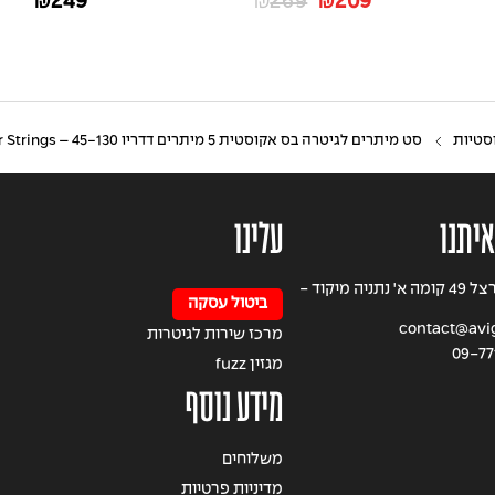
249
269
209
₪
₪
₪
סטיות
סט מיתרים לגיטרה בס אקוסטית 5 מיתרים דדריו 45-130 – Daddario EXPPBB170-5 Bass Guitar Strings
איתנו
עלינו
רחוב הרצל 49 קומה א' נתניה מיקוד -
ביטול עסקה
contact@avigi
מרכז שירות לגיטרות
09-77
מגזין fuzz
מידע נוסף
משלוחים
מדיניות פרטיות