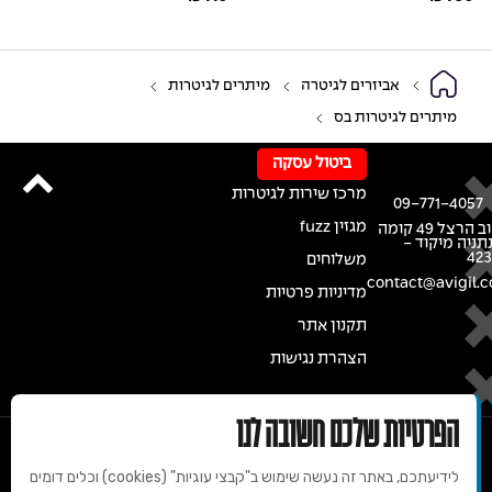
אביזרים לגיטרה
מיתרים לגיטרות
מיתרים לגיטרות בס
ביטול עסקה
מרכז שירות לגיטרות
09-771-4057
מגזין fuzz
רחוב הרצל 49 קומה
נתניה מיקוד -
42
משלוחים
contact@avigil.co
מדיניות פרטיות
תקנון אתר
הצהרת נגישות
הפרטיות שלכם חשובה לנו
לידיעתכם, באתר זה נעשה שימוש ב"קבצי עוגיות" (cookies) וכלים דומים