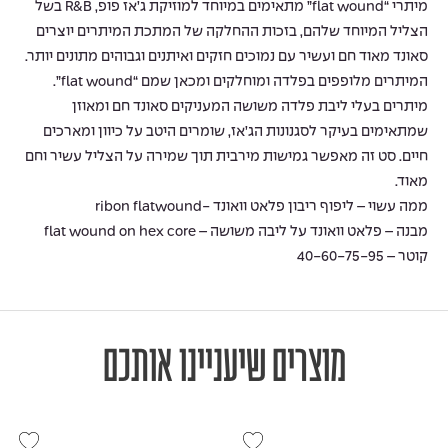
מיתרי “flat wound” מתאימים במיוחד למוזיקת ג’אז פופ, R&B בשל
הצליל המיוחד שלהם, בזכות ההחלקה של המתכת המיתרים יוצרים
סאונד מאוד חם ועשיר עם נמוכים חזקים ואיתנים וגבוהים מתונים יותר.
המיתרים מלופפים בפלדה ומוחלקים ומכאן שמם “flat wound”.
מיתרים בעלי ליבת פלדה משושה המעניקים סאונד חם ומאוזן
שמתאימים בעיקר לסגנונות הג’אז, שומרים היטב על כיוון ומארכים
חיים. סט זה מאפשר גמישות מירבית תוך שמירה על הצליל עשיר וחם
מאוד.
ממה עשוי – ליפוף ריבון פלאט וואונד -ribon flatwound
מבנה – פלאט וואונד על ליבה משושה – flat wound on hex core
קוטר – 40-60-75-95
מוצרים שיעניינו אותכם