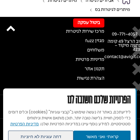
אביזרים לגיטרה
מיתרים לגיטרות
מיתרים לגיטרות בס
ביטול עסקה
מרכז שירות לגיטרות
09-771-4057
מגזין fuzz
רחוב הרצל 49 קומה
נתניה מיקוד -
42
משלוחים
contact@avigil.co
מדיניות פרטיות
תקנון אתר
הצהרת נגישות
הפרטיות שלכם חשובה לנו
לידיעתכם, באתר זה נעשה שימוש ב"קבצי עוגיות" (cookies) וכלים דומים
כדי לספק חוויית גלישה טובה יותר, תוכן מותאם אישית וניתוחים
סטטיסטיים. למידע נוסף עיינו במדיניות הפרטיות שלנו.
מדיניות הפרטיות
© 2020 זכויות שמורות למרכז הגיטרות של אבי גיל
קראתי ואני מאשר
דחה עוגיות לא חיוניות