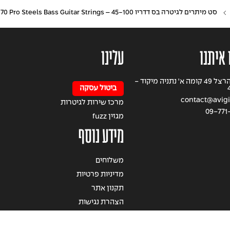
סט מיתרים לגיטרה בס דדריו 45-100 – Daddario EPS170 Pro Steels Bass Guitar Strings
 איתנו
עלינו
רחוב הרצל 49 קומה א' נתניה מיקוד -
ביטול עסקה
contact@avigil
מרכז שירות לגיטרות
09-771
מגזין fuzz
מידע נוסף
משלוחים
מדיניות פרטיות
תקנון אתר
הצהרת נגישות