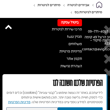
אביזרים לגיטרה
מיתרים לגיטרות
מיתרים לגיטרות בס
ביטול עסקה
מרכז שירות לגיטרות
09-771-4057
מגזין fuzz
רחוב הרצל 49 קומה
נתניה מיקוד -
42
משלוחים
contact@avigil.co
מדיניות פרטיות
תקנון אתר
הצהרת נגישות
הפרטיות שלכם חשובה לנו
לידיעתכם, באתר זה נעשה שימוש ב"קבצי עוגיות" (cookies) וכלים דומים
כדי לספק חוויית גלישה טובה יותר, תוכן מותאם אישית וניתוחים
סטטיסטיים. למידע נוסף עיינו במדיניות הפרטיות שלנו.
מדיניות הפרטיות
© 2020 זכויות שמורות למרכז הגיטרות של אבי גיל