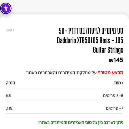
סט מיתרים לגיטרה בס דדריו 50-
3483
105 - Daddario XTB50105 Bass
Guitar Strings
145
₪
מבצע מטורף
על מחלקת המיתרים והאביזרים באתר
כמות
הנחה
3-6 פריטים
%5
7+ פריטים
%15
ניתן לערבב בין כל סוגי האביזרים והמיתרים באתר!