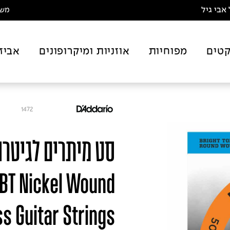
אבי גיל
משלו
טים
מפוחיות
אוזניות ומיקרופונים
אביז
1472
BT Nickel Wound
s Guitar Strings