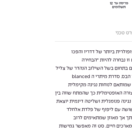
ט טכני
ם הפופולרית ביותר של דדריו והפכו
ו נבחרה להיות “הבחירה
ים בתחום בשל השילוב הנהדר של צליל
בהיר וחותך שעדיין שומר על אופי הבס. סדרת מיתרי ה blanced
רידי שמותאם לנוחות נגינה מקימלית
ורה האופטימלית כך שהמתח שווה בין
גינה פנומנלית ושליטה דינמית יוצאת
שושה עם ליפוף של פלדת אלחלד
תך אך מאוזן שמתאימים לרוב
 ומארכים חיים. סט זה מאפשר גמישות