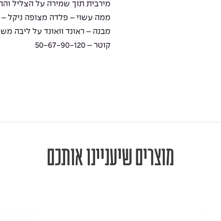
מירבית תוך שמירה על הצליל וה
ממה עשוי – פלדה מצופה ניקל – nickel plated stainless steel
מבנה – ראונד וואונד על ליבה משושה-ound on hex core
קוטר – 50-67-90-120
מוצרים שיעניינו אותכם