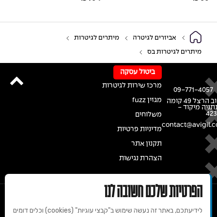
אביזרים לגיטרה
מיתרים לגיטרות
מיתרים לגיטרות בס
ביטול עסקה
מרכז שירות לגיטרות
09-771-4057
מגזין fuzz
רחוב הרצל 49 קומה
נתניה מיקוד -
42
משלוחים
contact@avigil.co
מדיניות פרטיות
תקנון אתר
הצהרת נגישות
הפרטיות שלכם חשובה לנו
לידיעתכם, באתר זה נעשה שימוש ב"קבצי עוגיות" (cookies) וכלים דומים