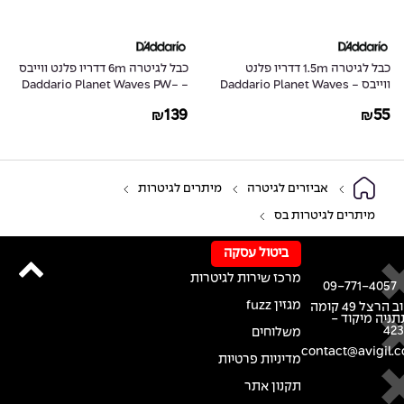
כבל לגיטרה 1.5m דדריו פלנט
כבל לגיטרה 6m דדריו פלנט ווייבס
ווייבס - Daddario Planet Waves
- Daddario Planet Waves PW-
G-20
PW-CGT-05
139
55
₪
₪
אביזרים לגיטרה
מיתרים לגיטרות
מיתרים לגיטרות בס
ביטול עסקה
מרכז שירות לגיטרות
09-771-4057
מגזין fuzz
רחוב הרצל 49 קומה
נתניה מיקוד -
42
משלוחים
contact@avigil.co
מדיניות פרטיות
תקנון אתר