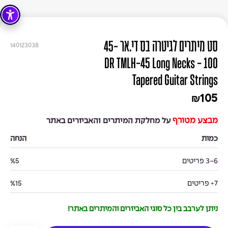
סט מיתרים לגיטרה בס די.אר 45-
140123038
100 - DR TMLH-45 Long Necks
Tapered Guitar Strings
105
₪
מבצע מטורף
על מחלקת המיתרים והאביזרים באתר
כמות
הנחה
3-6 פריטים
%5
7+ פריטים
%15
ניתן לערבב בין כל סוגי האביזרים והמיתרים באתר!