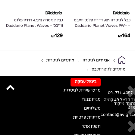
כבל לגיטרה 9m דדריו פלנט ווייבס
כבל לגיטרה 4.5m דדריו פלנט
- Daddario Planet Waves PW-
ווייבס - Daddario Planet Waves
PW-G-15
G-30
129
164
₪
₪
אביזרים לגיטרה
מיתרים לגיטרות
מיתרים לגיטרות בס
ביטול עסקה
מרכז שירות לגיטרות
09-771-4057
מגזין fuzz
רחוב הרצל 49 קומה
נתניה מיקוד -
42
משלוחים
contact@avigil.co
מדיניות פרטיות
תקנון אתר