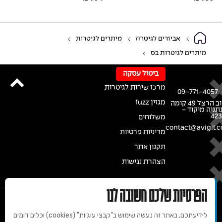
אביזרים לגיטרה
מיתרים לגיטרות
מיתרים לגיטרות בס
ביטול עסקה
מרכז שירות לגיטרות
09-771-4057
מגזין fuzz
רחוב הרצל 49 קומה
נתניה מיקוד -
42
משלוחים
contact@avigil.co
מדיניות פרטיות
תקנון אתר
הצהרת נגישות
הפרטיות שלכם חשובה לנו
לידיעתכם, באתר זה נעשה שימוש ב"קבצי עוגיות" (cookies) וכלים דומים