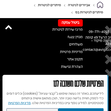
אביזרים לגיטרה
מיתרים לגיטרות
מיתרים לגיטרות בס
ביטול עסקה
מרכז שירות לגיטרות
09-771-4057
מגזין fuzz
רחוב הרצל 49 קומה
נתניה מיקוד -
42
משלוחים
contact@avigil.co
מדיניות פרטיות
תקנון אתר
הצהרת נגישות
הפרטיות שלכם חשובה לנו
לידיעתכם, באתר זה נעשה שימוש ב"קבצי עוגיות" (cookies) וכלים דומים
כדי לספק חוויית גלישה טובה יותר, תוכן מותאם אישית וניתוחים
סטטיסטיים. למידע נוסף עיינו במדיניות הפרטיות שלנו.
מדיניות הפרטיות
© 2020 זכויות שמורות למרכז הגיטרות של אבי גיל