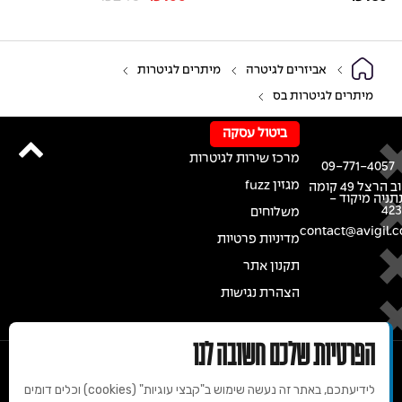
אביזרים לגיטרה
מיתרים לגיטרות
מיתרים לגיטרות בס
ביטול עסקה
מרכז שירות לגיטרות
09-771-4057
מגזין fuzz
רחוב הרצל 49 קומה
נתניה מיקוד -
42
משלוחים
contact@avigil.co
מדיניות פרטיות
תקנון אתר
הצהרת נגישות
הפרטיות שלכם חשובה לנו
לידיעתכם, באתר זה נעשה שימוש ב"קבצי עוגיות" (cookies) וכלים דומים