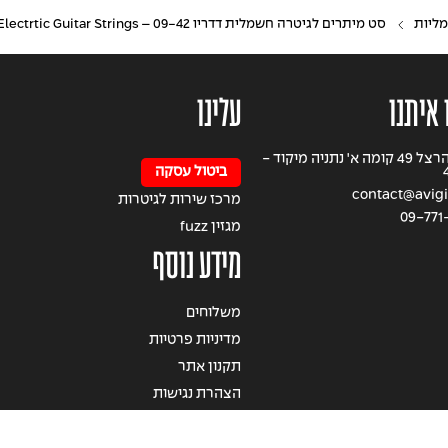
מליות
סט מיתרים לגיטרה חשמלית דדריו 09-42 – Daddario XTE0942 Electrtic Guitar Strings
 איתנו
עלינו
רחוב הרצל 49 קומה א' נתניה מיקוד -
ביטול עסקה
contact@avigil
מרכז שירות לגיטרות
09-771
מגזין fuzz
מידע נוסף
משלוחים
מדיניות פרטיות
תקנון אתר
הצהרת נגישות