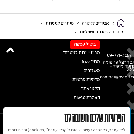
אביזרים לגיטרה
מיתרים לגיטרות
מיתרים לגיטרות חשמליות
ביטול עסקה
מרכז שירות לגיטרות
09-771-4057
מגזין fuzz
רחוב הרצל 49 קומה
נתניה מיקוד -
42
משלוחים
contact@avigil.co
מדיניות פרטיות
תקנון אתר
הצהרת נגישות
הפרטיות שלכם חשובה לנו
לידיעתכם, באתר זה נעשה שימוש ב"קבצי עוגיות" (cookies) וכלים דומים