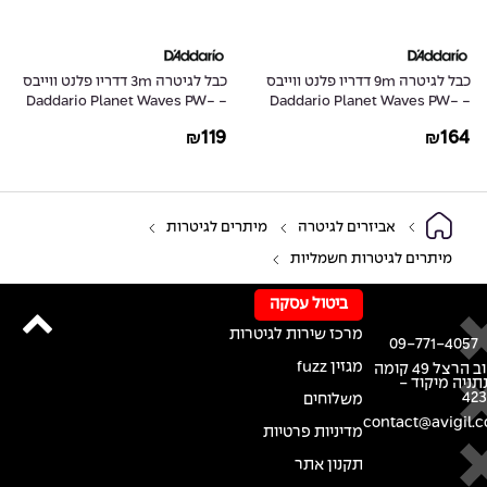
כבל לגיטרה 9m דדריו פלנט ווייבס
כבל לגיטרה 3m דדריו פלנט ווייבס
- Daddario Planet Waves PW-
- Daddario Planet Waves PW-
G-10
G-30
119
164
₪
₪
אביזרים לגיטרה
מיתרים לגיטרות
מיתרים לגיטרות חשמליות
ביטול עסקה
מרכז שירות לגיטרות
09-771-4057
מגזין fuzz
רחוב הרצל 49 קומה
נתניה מיקוד -
42
משלוחים
contact@avigil.co
מדיניות פרטיות
תקנון אתר