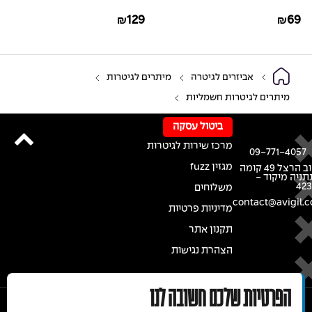
GRA-20
CGT-10
129
69
₪
₪
אביזרים לגיטרה
מיתרים לגיטרות
מיתרים לגיטרות חשמליות
ביטול עסקה
מרכז שירות לגיטרות
09-771-4057
מגזין fuzz
רחוב הרצל 49 קומה
נתניה מיקוד -
42
משלוחים
contact@avigil.co
מדיניות פרטיות
תקנון אתר
הצהרת נגישות
הפרטיות שלכם חשובה לנו