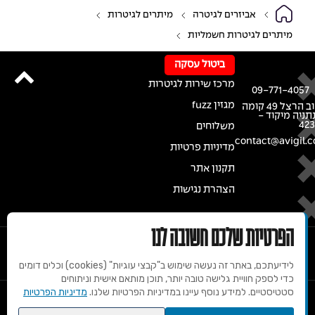
אביזרים לגיטרה
מיתרים לגיטרות
מיתרים לגיטרות חשמליות
ביטול עסקה
מרכז שירות לגיטרות
09-771-4057
מגזין fuzz
רחוב הרצל 49 קומה
נתניה מיקוד -
42
משלוחים
contact@avigil.co
מדיניות פרטיות
תקנון אתר
הצהרת נגישות
הפרטיות שלכם חשובה לנו
לידיעתכם, באתר זה נעשה שימוש ב"קבצי עוגיות" (cookies) וכלים דומים
כדי לספק חוויית גלישה טובה יותר, תוכן מותאם אישית וניתוחים
סטטיסטיים. למידע נוסף עיינו במדיניות הפרטיות שלנו.
מדיניות הפרטיות
© 2020 זכויות שמורות למרכז הגיטרות של אבי גיל