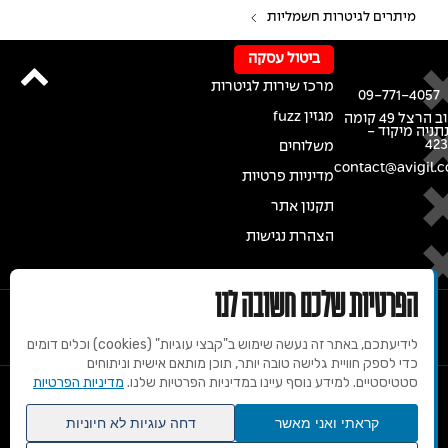
מיתרים לגיטרות חשמליות
ביטול עסקה
מרכז שירות לגיטרות
09-771-4057
מגזין fuzz
רחוב הרצל 49 קומה
נתניה מיקוד -
42
משלוחים
contact@avigil.co
מדיניות פרטיות
תקנון אתר
הצהרת נגישות
הפרטיות שלכם חשובה לנו
לידיעתכם, באתר זה נעשה שימוש ב"קבצי עוגיות" (cookies) וכלים דומים
כדי לספק חוויית גלישה טובה יותר, תוכן מותאם אישית וניתוחים
סטטיסטיים. למידע נוסף עיינו במדיניות הפרטיות שלנו.
מדיניות הפרטיות
© 2020 זכויות שמורות למרכז הגיטרות של אבי גיל
קראתי ואני מאשר
דחה עוגיות לא חיוניות