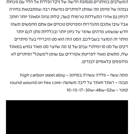
המשלבים במיתרים סגסוגת חדשה של ניקל ופלדת אל חלד עם נוכחות
גבוהה של פחמן מה שנותן למיתרים גמישות רבה שמתבטאת בחזרה
לכיוון גם אחרי התעללות טרמולו קשה, קלות נגינה וסאונד יותר חותך.
אבל עזבו אתכם מהגדרות ומפרטים טכניים אם אתם מחפשים משהו
חדש שנשמע מדהים שומר על כיוון יותר ובכלליות נותן לכם יותר
מיתר זה המוצר בשבילכם. הסט הזה הוא סט היברידי בעל מיתרים
דקים של סט 10 ומיתרי עבים של 12 מה שיוצר סט מאוד גמיש בסאונד
שלו, מתאים מאוד לפריטת אקורדים עם שומן ו”משקל” ומיתרים לא
מלופפים קלאסיים לבנדים.
ממה עשוי – פלדה עשירה בפחמן – high carbon steel alloy
מבנה – ראונד וואונד על ליבה משושה-round wound on hex core
קוטר – 10-13-17-30w-48w-52w