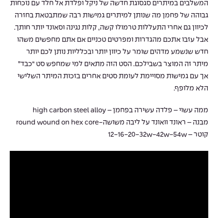
המשלבים במיתרים סגסוגת חדשה של ניקל ופלדת אל חלד עם נוכחות
גבוהה של פחמן מה שנותן למיתרים גמישות רבה שמתבטאת בחזרה
לכיוון גם אחרי התעללות טרמולו קשה, קלות נגינה וסאונד יותר חותך.
אבל עזבו אתכם מהגדרות ומפרטים טכניים אם אתם מחפשים משהו
חדש שנשמע מדהים שומר על כיוון יותר ובכלליות נותן לכם יותר
מיתר זה המוצר בשבילכם. הסט הזה מתאים למי שמחפש סט “כבד”
אך עם גמישות מסויימת לעומת סטים אחרים בזכות המיתר השלישי
הלא מלופף.
ממה עשוי – פלדה עשירה בפחמן – high carbon steel alloy
מבנה – ראונד וואונד על ליבה משושה-round wound on hex core
קוטר – 12-16-20-32w-42w-54w