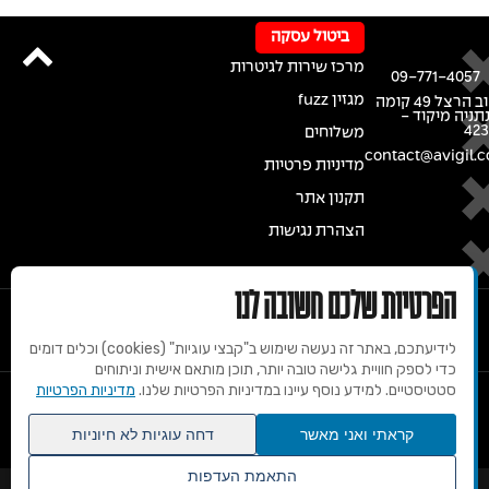
ביטול עסקה
מרכז שירות לגיטרות
09-771-4057
מגזין fuzz
רחוב הרצל 49 קומה
נתניה מיקוד -
42
משלוחים
contact@avigil.co
מדיניות פרטיות
תקנון אתר
הצהרת נגישות
הפרטיות שלכם חשובה לנו
לידיעתכם, באתר זה נעשה שימוש ב"קבצי עוגיות" (cookies) וכלים דומים
כדי לספק חוויית גלישה טובה יותר, תוכן מותאם אישית וניתוחים
סטטיסטיים. למידע נוסף עיינו במדיניות הפרטיות שלנו.
מדיניות הפרטיות
© 2020 זכויות שמורות למרכז הגיטרות של אבי גיל
קראתי ואני מאשר
דחה עוגיות לא חיוניות
התאמת העדפות