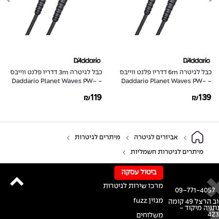
כבל לגיטרה 6m דדריו פלנט ווייבס
כבל לגיטרה 3m דדריו פלנט ווייבס
- Daddario Planet Waves PW-
- Daddario Planet Waves PW-
G-10
G-20
119
139
₪
₪
אביזרים לגיטרה
מיתרים לגיטרות
מיתרים לגיטרות חשמליות
ביטול עסקה
מרכז שירות לגיטרות
09-771-4057
מגזין fuzz
רחוב הרצל 49 קומה
נתניה מיקוד -
42
משלוחים