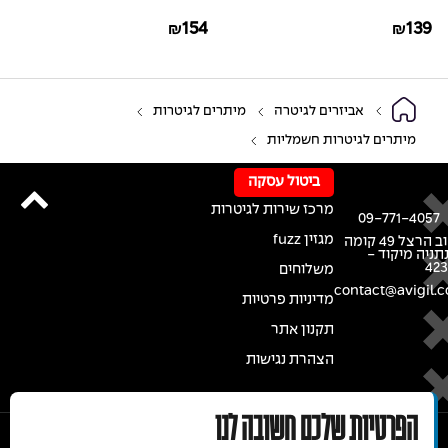
PW-AGL-15
AGLRA-10
154
139
₪
₪
אביזרים לגיטרה
מיתרים לגיטרות
מיתרים לגיטרות חשמליות
ביטול עסקה
מרכז שירות לגיטרות
09-771-4057
מגזין fuzz
רחוב הרצל 49 קומה
נתניה מיקוד -
42
משלוחים
contact@avigil.co
מדיניות פרטיות
תקנון אתר
הצהרת נגישות
הפרטיות שלכם חשובה לנו