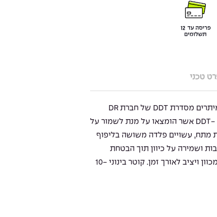
ט טכני
מיתרים לגיטרה חשמלית שבעה מיתרים מסדרת DDT של חברת DR
לכיוון נמוך, DDT- Drop Down Tuning אשר הומצאו על מנת לשמור על
מת מתח, עשויים פלדה משושה בליפוף
ות ושמירה על כיוון תוך הבטחת
סאונד צלול ומדויק. הצליל נשאר מכוון ויציב לאורך זמן. קוטר בינוני 10-