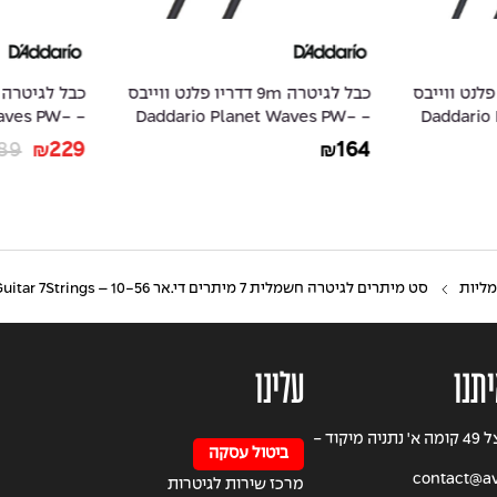
3 דדריו פלנט ווייבס
כבל לגיטרה 9m דדריו פלנט ווייבס
 Waves PW-
- Daddario Planet Waves PW-
- Daddar
AMSK-20
G-30
89
229
164
₪
₪
מליות
סט מיתרים לגיטרה חשמלית 7 מיתרים די.אר 10-56 – DR DDT7-10 Drop Down Tuning Electric Guitar 7Strings
יתנו
עלינו
רחוב הרצל 49 קומה א' נתניה מיקוד -
ביטול עסקה
contact@avi
מרכז שירות לגיטרות