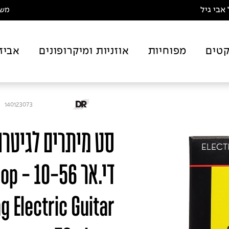
אבי גיל
משלו
טים
מפוחיות
אוזניות ומיקרופונים
אביז
140123073
די.אר
 Electric Guitar