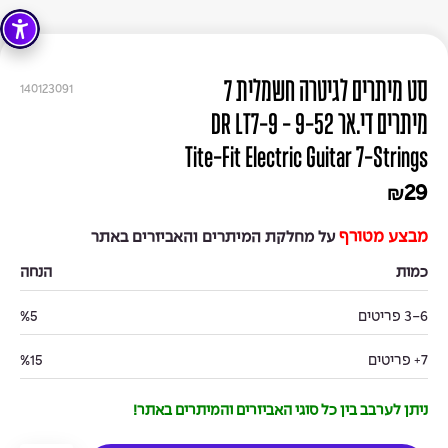
סט מיתרים לגיטרה חשמלית 7
140123091
מיתרים די.אר 9-52 - DR LT7-9
Tite-Fit Electric Guitar 7-Strings
29
₪
מבצע מטורף
על מחלקת המיתרים והאביזרים באתר
כמות
הנחה
3-6 פריטים
%5
7+ פריטים
%15
ניתן לערבב בין כל סוגי האביזרים והמיתרים באתר!