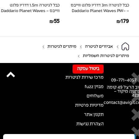
כבל לגיטרה 3m דדריו פלנט ווייבס
כבל לגיטרה 1.5m דדריו פלנט
- Daddario Planet Waves PW-
ווייבס - Daddario Planet Waves
PW-CGT-05
AMSG-10
55
179
₪
₪
אביזרים לגיטרה
מיתרים לגיטרות
מיתרים לגיטרות חשמליות
ביטול עסקה
מרכז שירות לגיטרות
09-771-4057
מגזין fuzz
רחוב הרצל 49 קומה
נתניה מיקוד -
42
משלוחים
contact@avigil.co
מדיניות פרטיות
תקנון אתר
הצהרת נגישות