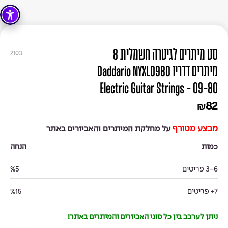
סט מיתרים לגיטרה חשמלית 8
2103
מיתרים דדריו Daddario NYXL0980
Electric Guitar Strings - 09-80
82
₪
מבצע מטורף
על מחלקת המיתרים והאביזרים באתר
כמות
הנחה
3-6 פריטים
%5
7+ פריטים
%15
ניתן לערבב בין כל סוגי האביזרים והמיתרים באתר!