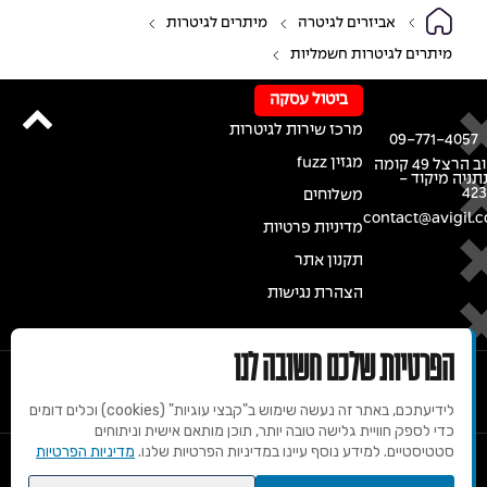
אביזרים לגיטרה
מיתרים לגיטרות
מיתרים לגיטרות חשמליות
ביטול עסקה
מרכז שירות לגיטרות
09-771-4057
מגזין fuzz
רחוב הרצל 49 קומה
נתניה מיקוד -
42
משלוחים
contact@avigil.co
מדיניות פרטיות
תקנון אתר
הצהרת נגישות
הפרטיות שלכם חשובה לנו
לידיעתכם, באתר זה נעשה שימוש ב"קבצי עוגיות" (cookies) וכלים דומים
כדי לספק חוויית גלישה טובה יותר, תוכן מותאם אישית וניתוחים
סטטיסטיים. למידע נוסף עיינו במדיניות הפרטיות שלנו.
מדיניות הפרטיות
© 2020 זכויות שמורות למרכז הגיטרות של אבי גיל