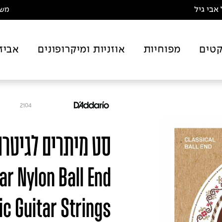
אבי גיל
משלו
טים
מפוחיות
אוזניות ומיקרופונים
אביז
2104
סט מיתרים לגיטרה
ar Nylon Ball End
c Guitar Strings