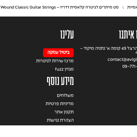
סיות
סט מיתרים לגיטרה קלאסית דדריו – Daddario EJ32C Clear Nylon Ball End Silver Wound Classic Guitar Strings
 איתנו
עלינו
רחוב הרצל 49 קומה א' נתניה מיקוד -
ביטול עסקה
contact@avigil
מרכז שירות לגיטרות
09-771
מגזין fuzz
מידע נוסף
משלוחים
מדיניות פרטיות
תקנון אתר
הצהרת נגישות