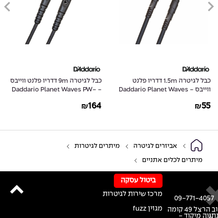
כבל לגיטרה 1.5m דדריו פלנט
כבל לגיטרה 9m דדריו פלנט ווייבס
ווייבס - Daddario Planet Waves
- Daddario Planet Waves PW-
G-30
PW-CGT-05
164
55
₪
₪
אביזרים לגיטרה
מיתרים לגיטרות
מיתרים לכלים אתניים
ביטול עסקה
מרכז שירות לגיטרות
09-771-4057
מגזין fuzz
רחוב הרצל 49 קומה
נתניה מיקוד -