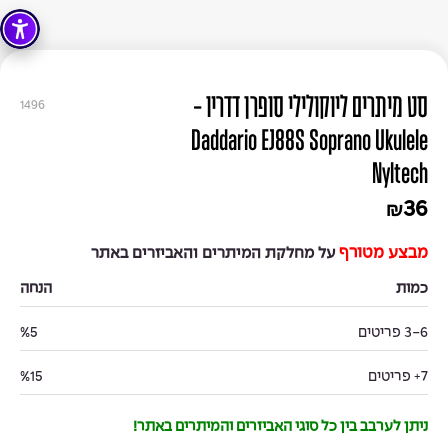
סט מיתרים ליוקולילי סופרן דדריו -
1496
Daddario EJ88S Soprano Ukulele
Nyltech
36
₪
מבצע מטורף
על מחלקת המיתרים והאביזרים באתר
כמות
הנחה
3-6 פריטים
%5
7+ פריטים
%15
ניתן לערבב בין כל סוגי האביזרים והמיתרים באתר!