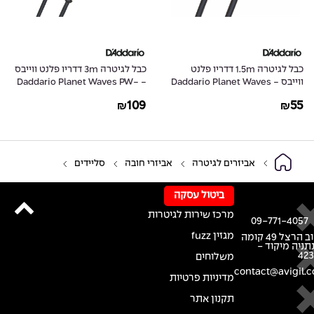
כבל לגיטרה 1.5m דדריו פלנט
כבל לגיטרה 3m דדריו פלנט ווייבס
ווייבס - Daddario Planet Waves
- Daddario Planet Waves PW-
GRA-10
PW-CGT-05
109
55
₪
₪
אביזרים לגיטרה
אביזרי חובה
סליידים
ביטול עסקה
מרכז שירות לגיטרות
09-771-4057
מגזין fuzz
רחוב הרצל 49 קומה
נתניה מיקוד -
42
משלוחים
contact@avigil.co
מדיניות פרטיות
תקנון אתר