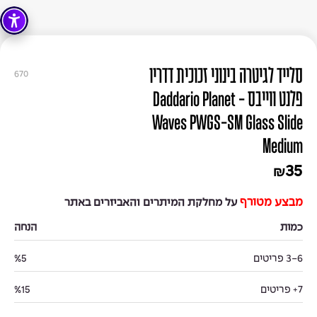
סלייד לגיטרה בינוני זכוכית דדריו
670
פלנט ווייבס - Daddario Planet
Waves PWGS-SM Glass Slide
Medium
35
₪
מבצע מטורף
על מחלקת המיתרים והאביזרים באתר
כמות
הנחה
3-6 פריטים
%5
7+ פריטים
%15