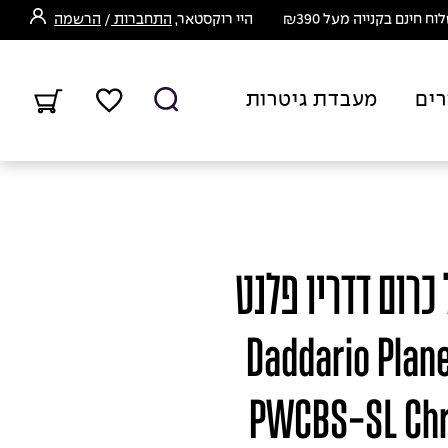
ח חינם בקנייה מעל ₪390
היי רוקסטאר,
התחברות
/
הרשמה
רים
מעבדת גיטרות
 כרום דדריו פלנט
Daddario Planet Wa
PWCBS-SL Chr