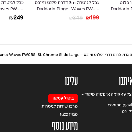
4.5 דדריו פלנט
כבל לגיטרה 3m דדריו פלנט ווייבס
Daddario Plan
- Daddario Planet Waves PW-
 Waves PW-
AMSGRR-20
AMSK-10
249
249
199
₪
₪
₪
יו פלנט ווייבס – Daddario Planet Waves PWCBS-SL Chrome Slide Large
יתנו
עלינו
רחוב הרצל 49 קומה א' נתניה מיקוד -
ביטול עסקה
contact@avig
מרכז שירות לגיטרות
09-7
מגזין fuzz
מידע נוסף