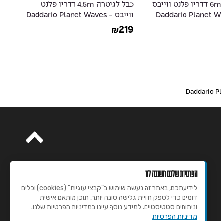
כבל לגיטרה 6m דדריו פלנט ווייבס
כבל לגיטרה 4.5m דדריו פלנט
- Daddario Planet
ווייבס - Daddario Planet Waves
-
10
PW-AMSGRA-15
94
219
₪
הפרטיות שלכם חשובה לנו
לידיעתכם, באתר זה נעשה שימוש ב"קבצי עוגיות" (cookies) וכלים
דומים כדי לספק חוויית גלישה טובה יותר, תוכן מותאם אישית
וניתוחים סטטיסטיים. למידע נוסף עיינו במדיניות הפרטיות שלנו.
מדיניות הפרטיות