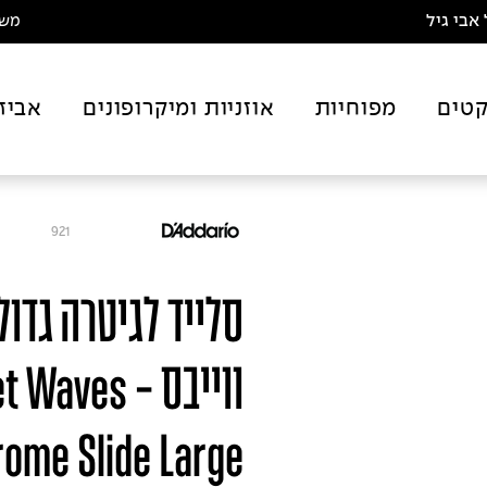
אבי גיל
משלו
טים
מפוחיות
אוזניות ומיקרופונים
אביז
921
סלייד לגיטרה גדול
ווייבס - ves
ome Slide Large