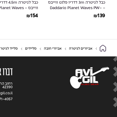
ס
כבל לגיטרה 3m דדריו פלנט ווייבס
כבל לגיטרה m
- Daddario Planet Waves PW-
ווייבס - et Waves
PW-AGL-15
AGLRA-10
154
139
₪
₪
אביזרים לגיטרה
אביזרי חובה
סליידים
סלייד לגיטרה גדול כרום דדר
דברו א
42390
il.co.il
71-4057