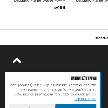
- Daddario Planet Waves PW-
- Daddario Planet
15
AMSGRR-10
19
199
₪
הפרטיות שלכם חשובה לנו
לידיעתכם, באתר זה נעשה שימוש ב"קבצי עוגיות" (cookies) וכלים
דומים כדי לספק חוויית גלישה טובה יותר, תוכן מותאם אישית
וניתוחים סטטיסטיים. למידע נוסף עיינו במדיניות הפרטיות שלנו.
מדיניות הפרטיות