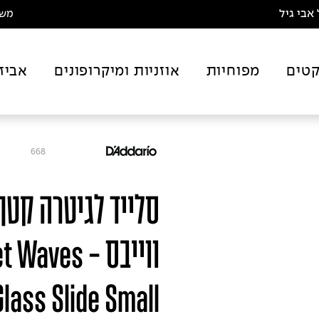
אבי גיל
משלו
טים
מפוחיות
אוזניות ומיקרופונים
אביז
668
סלייד לגיטרה קטן 
ווייבס - ves
ass Slide Small