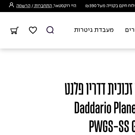
ח חינם בקנייה מעל ₪390
היי רוקסטאר,
התחברות
/
הרשמה
רים
מעבדת גיטרות
זכוכית דדריו פלנט
Daddario Planet Wa
PWGS-SS Gl