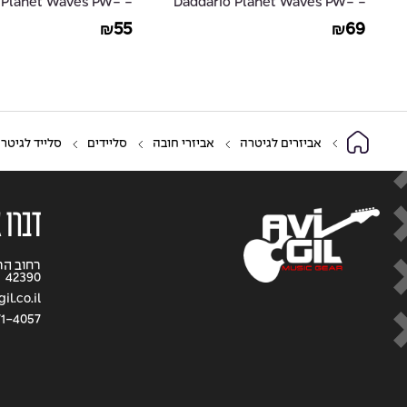
io Planet Waves PW-
- Daddario Planet Waves PW-
CGT-05
CGT-10
55
69
₪
₪
אביזרים לגיטרה
אביזרי חובה
סליידים
סלייד לגיטרה קטן זכוכית ד
דברו 
42390
l.co.il
71-4057