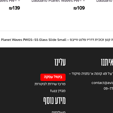
 Waves PW-
- Daddario Planet Waves PW-
- Daddar
AGLRA-10
GRA-10
139
109
₪
₪
דריו פלנט ווייבס – Daddario Planet Waves PWGS-SS Glass Slide Small
איתנו
עלינו
רחוב הרצל 49 קומה א' נתניה מיקוד -
ביטול עסקה
contact@avigi
מרכז שירות לגיטרות
09-7
מגזין fuzz
מידע נוסף
משלוחים