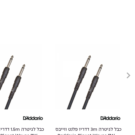
ס
כבל לגיטרה 3m דדריו פלנט ווייבס
כבל לגיטרה