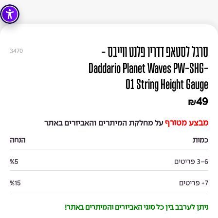
סרגל לסטאפ דדריו פלנט ווייבס -
3470
Daddario Planet Waves PW-SHG-
01 String Height Gauge
49
₪
מבצע מטורף
על מחלקת המיתרים והאביזרים באתר
כמות
הנחה
3-6 פריטים
%5
7+ פריטים
%15
ניתן לערבב בין כל סוגי האביזרים והמיתרים באתר!