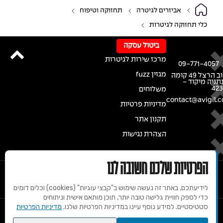
אביזרים לגיטרה
תחזוקה וטיפוח
כלי תחזוקה לגיטרות
ביטול עסקה
מרכז שירות לגיטרות
09-771-4057
מגזין fuzz
רחוב הרצל 49 קומה
נתניה מיקוד -
42
משלוחים
contact@avigil.co
מדיניות פרטיות
תקנון אתר
הצהרת נגישות
הפרטיות שלכם חשובה לנו
לידיעתכם, באתר זה נעשה שימוש ב"קבצי עוגיות" (cookies) וכלים דומים
כדי לספק חוויית גלישה טובה יותר, תוכן מותאם אישית וניתוחים
סטטיסטיים. למידע נוסף עיינו במדיניות הפרטיות שלנו.
מדיניות הפרטיות
© 2020 זכויות שמורות למרכז הגיטרות של אבי גיל