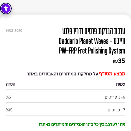
ערכת הברקת פרטים דדריו פלנט
140318020
ווייבס - Daddario Planet Waves
PW-FRP Fret Polishing System
35
₪
מבצע מטורף
על מחלקת המיתרים והאביזרים באתר
כמות
הנחה
3-6 פריטים
%5
7+ פריטים
%15
ניתן לערבב בין כל סוגי האביזרים והמיתרים באתר!