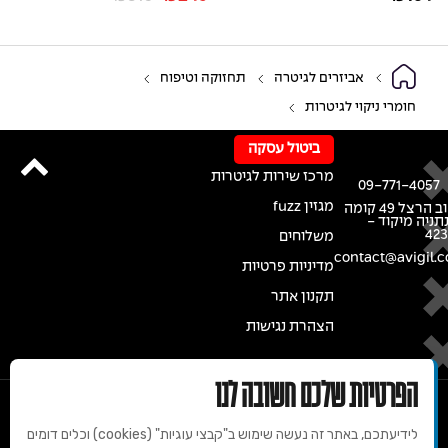
אביזרים לגיטרה
תחזוקה וטיפוח
חומרי ניקוי לגיטרות
ביטול עסקה
מרכז שירות לגיטרות
09-771-4057
מגזין fuzz
רחוב הרצל 49 קומה
נתניה מיקוד -
42
משלוחים
contact@avigil.co
מדיניות פרטיות
תקנון אתר
הצהרת נגישות
הפרטיות שלכם חשובה לנו
לידיעתכם, באתר זה נעשה שימוש ב"קבצי עוגיות" (cookies) וכלים דומים