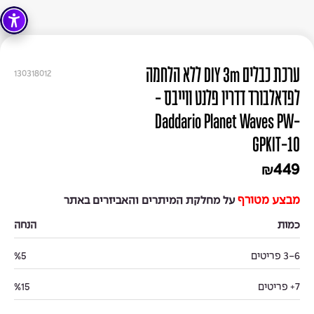
ערכת כבלים DIY 3m ללא הלחמה
130318012
לפדאלבורד דדריו פלנט ווייבס -
Daddario Planet Waves PW-
GPKIT-10
449
₪
מבצע מטורף
על מחלקת המיתרים והאביזרים באתר
כמות
הנחה
3-6 פריטים
%5
7+ פריטים
%15