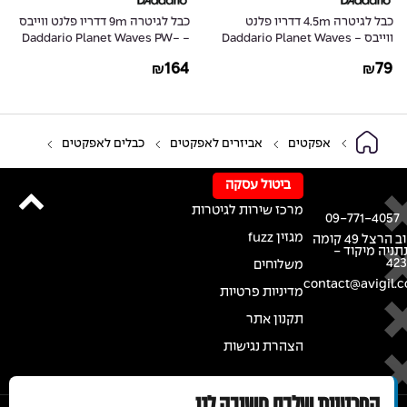
כבל לגיטרה 4.5m דדריו פלנט
כבל לגיטרה 9m דדריו פלנט ווייבס
ווייבס - Daddario Planet Waves
- Daddario Planet Waves PW-
G-30
PW-CGT-15
164
79
₪
₪
אפקטים
אביזרים לאפקטים
כבלים לאפקטים
ביטול עסקה
מרכז שירות לגיטרות
09-771-4057
מגזין fuzz
רחוב הרצל 49 קומה
נתניה מיקוד -
42
משלוחים
contact@avigil.co
מדיניות פרטיות
תקנון אתר
הצהרת נגישות