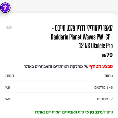
קאפו ליוקולילי דדריו פלנט ווייבס -
1630
Daddario Planet Waves PW-CP-
12 NS Ukulele Pro
79
₪
מבצע מטורף
על מחלקת המיתרים והאביזרים באתר
כמות
הנחה
3-6 פריטים
%5
7+ פריטים
%15
ניתן לערבב בין כל סוגי האביזרים והמיתרים באתר!