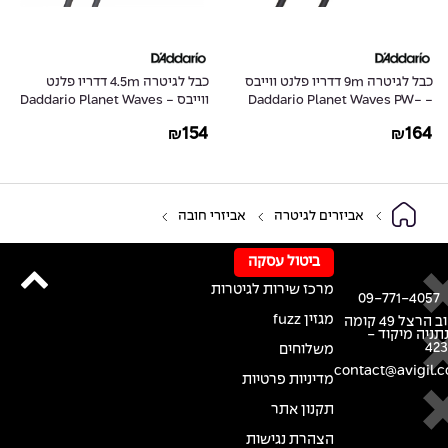
כבל לגיטרה 9m דדריו פלנט ווייבס
כבל לגיטרה 4.5m דדריו פלנט
- Daddario Planet Waves PW-
ווייבס - Daddario Planet Waves
PW-AGL-15
G-30
154
164
₪
₪
אביזרים לגיטרה
אביזרי חובה
ביטול עסקה
מרכז שירות לגיטרות
09-771-4057
מגזין fuzz
רחוב הרצל 49 קומה
נתניה מיקוד -
42
משלוחים
contact@avigil.co
מדיניות פרטיות
תקנון אתר
הצהרת נגישות