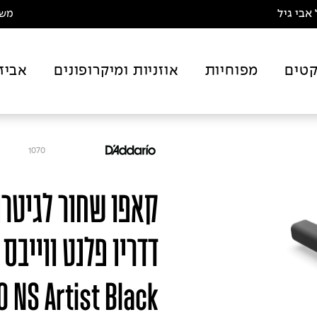
אבי גיל
משלו
טים
מפוחיות
אוזניות ומיקרופונים
אביז
1070
קאפו שחור לגיטר
NS Artist Black