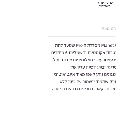
ט טכני
ה NS Artist הוא קאפו של Planet Waves מסדרת ה Pro שנועד לתת
מענה סופר איכותי והוא מיועד לגיטרות אקוסטיות וחשמליות 6 מיתרים
 עצמו עשוי מאלומיניום איכותי וקל
גר ובורג לכיוון עדין של
גנונים נותן קאפו מאוד אינטואיטיבי
יק שתמיד יישמור על כיוון ללא
ים בקאפו בסריגים גבוהים בגיטרה.