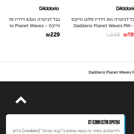
כבל לגיטרה 3m דדריו פלנט ווייבס
כבל לגיטרה 4.5m דדריו פלנט
- Daddario Planet
ווייבס - Daddario Planet Waves
-
10
PW-AMSGRR-15
99
229
₪
₪
הפרטיות שלכם חשובה לנו
לידיעתכם, באתר זה נעשה שימוש ב"קבצי עוגיות" (cookies) וכלים