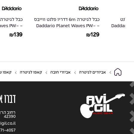
כבל לגיטרה 6m דדריו פלנט ווייבס
כבל לגיטרה m
D
- Daddario Planet Waves PW-
io Planet Waves PW-
G-20
GRA-20
139
129
₪
₪
אביזרים לגיטרה
אביזרי חובה
קאפו לגיטרה
קאפו שחור לג
דברו א
42390
gil.co.il
71-4057