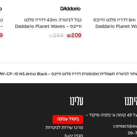
6 דדריו פלנט ווייבס
כבל לגיטרה 4.5m דדריו פלנט
- Daddar
ווייבס - Daddario Planet Waves
 Waves PW-
AMSK-10
PW-AMSK-15
249
199
269
209
₪
₪
₪
יטרה חשמלית ואקוסטית דדריו פלנט ווייבס – Daddario Planet Waves PW-CP-10 NS Artist Black
יתנו
עלינו
רחוב הרצל 49 קומה א' נתניה מיקוד -
ביטול עסקה
contact@avi
מרכז שירות לגיטרות
09-7
מגזין fuzz