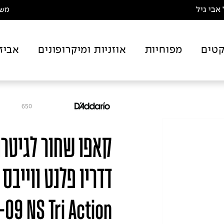
אבי גיל
משלו
טים
מפוחיות
אוזניות ומיקרופונים
אביז
650
קאפו שחור לגיטר
9 NS Tri Action