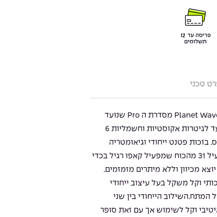
ט טכני
ה NS Tri Action הוא קאפו של Planet Waves מסדרת ה Pro שנועד
לתת מענה סופר איכותי והוא מיועד לגיטרות אקוסטיות וחשמליות 6
. בזכות פטנט ייחודי וגיאומטריה
מתוכננת להפליא הקאפו הזה מפעיל 31 מהכוח שמפעיל קאפו רגיל בכדי
צא מכיוון וללא מיתרים מזמזמים.
ותי וקל משקל בעל עיצוב ייחודי
ל המתח.השילוב הייחודי בין שני
איטיבי וקל לשימוש אך עם זאת סופר