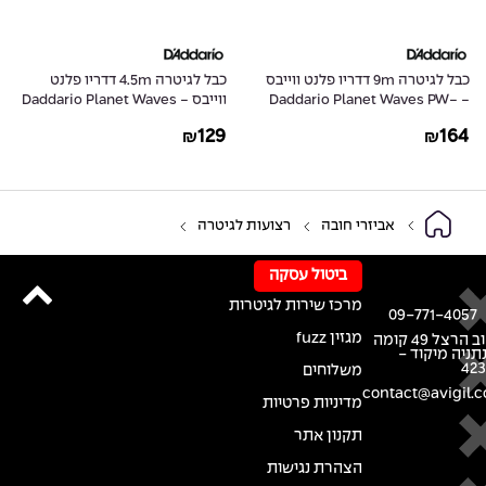
כבל לגיטרה 9m דדריו פלנט ווייבס
כבל לגיטרה 4.5m דדריו פלנט
- Daddario Planet Waves PW-
ווייבס - Daddario Planet Waves
PW-G-15
G-30
129
164
₪
₪
אביזרי חובה
רצועות לגיטרה
ביטול עסקה
מרכז שירות לגיטרות
09-771-4057
מגזין fuzz
רחוב הרצל 49 קומה
נתניה מיקוד -
42
משלוחים
contact@avigil.co
מדיניות פרטיות
תקנון אתר
הצהרת נגישות