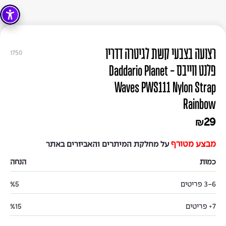
רצועה בצבעי קשת לגיטרה דדריו
1750
פלנט ווייבס - Daddario Planet
Waves PWS111 Nylon Strap
Rainbow
29
₪
מבצע מטורף
על מחלקת המיתרים והאביזרים באתר
כמות
הנחה
3-6 פריטים
%5
7+ פריטים
%15