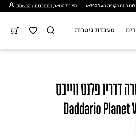
ח חינם בקנייה מעל ₪390
היי רוקסטאר,
התחברות
/
הרשמה
רים
מעבדת גיטרות
ה דדריו פלנט ווייבס
- Daddario Plane