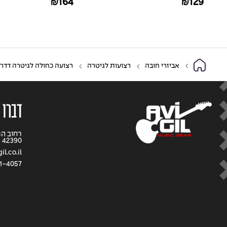
164
129
₪
₪
אביזרי חובה
רצועות לגיטרה
רצועה כחולה לגיטרה דדריו פלנט ווייבס – on Strap Blue
דברו 
42390
l.co.il
1-4057