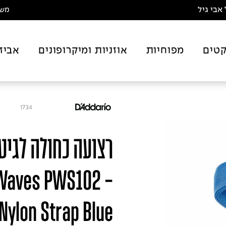
אבי גיל
משלו
טים
מפוחיות
אוזניות ומיקרופונים
אביז
1734
רצועה כחולה לגיטר
t Waves PWS102
Nylon Strap Blue