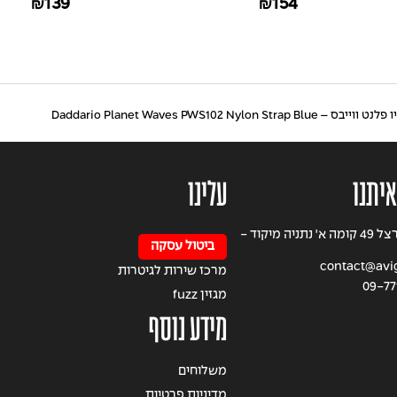
139
154
₪
₪
Daddario Planet Waves PWS102 Nyl
איתנו
עלינו
רחוב הרצל 49 קומה א' נתניה מיקוד -
ביטול עסקה
contact@avigi
מרכז שירות לגיטרות
09-77
מגזין fuzz
מידע נוסף
משלוחים
מדיניות פרטיות